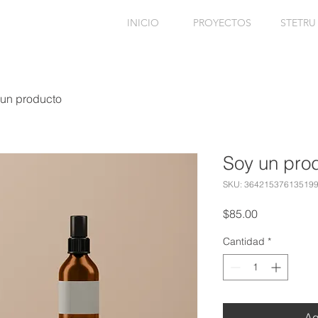
INICIO
PROYECTOS
STETRU 
 un producto
Soy un pro
SKU: 36421537613519
Precio
$85.00
Cantidad
*
Ag